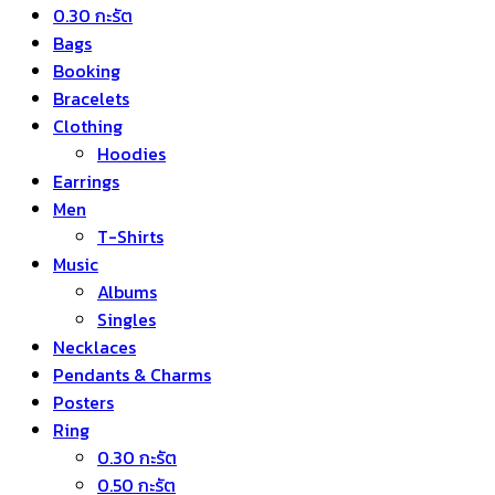
0.30 กะรัต
Bags
Booking
Bracelets
Clothing
Hoodies
Earrings
Men
T-Shirts
Music
Albums
Singles
Necklaces
Pendants & Charms
Posters
Ring
0.30 กะรัต
0.50 กะรัต