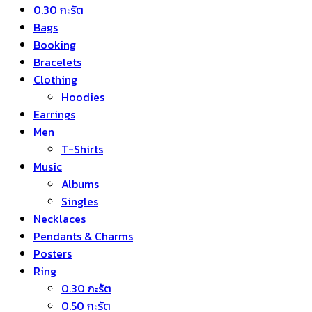
0.30 กะรัต
Bags
Booking
Bracelets
Clothing
Hoodies
Earrings
Men
T-Shirts
Music
Albums
Singles
Necklaces
Pendants & Charms
Posters
Ring
0.30 กะรัต
0.50 กะรัต