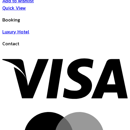
Add to wishlist
Quick View
Booking
Luxury Hotel
Contact
V
M