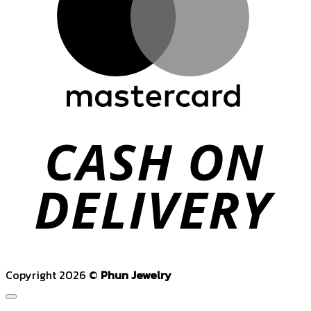
C
D
Copyright 2026 ©
Phun Jewelry