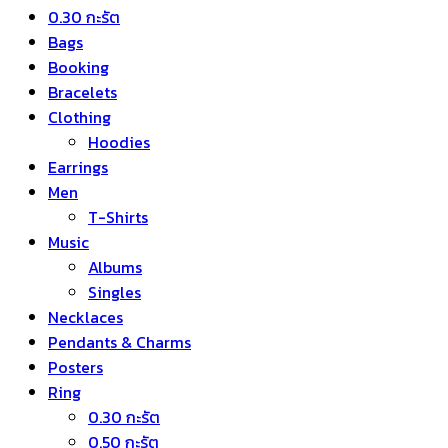
0.30 กะรัต
Bags
Booking
Bracelets
Clothing
Hoodies
Earrings
Men
T-Shirts
Music
Albums
Singles
Necklaces
Pendants & Charms
Posters
Ring
0.30 กะรัต
0.50 กะรัต