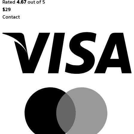
Rated
4.67
out of 5
$
29
Contact
V
M