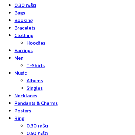
0.30 กะรัต
Bags
Booking
Bracelets
Clothing
Hoodies
Earrings
Men
T-Shirts
Music
Albums
Singles
Necklaces
Pendants & Charms
Posters
Ring
0.30 กะรัต
0.50 กะรัต