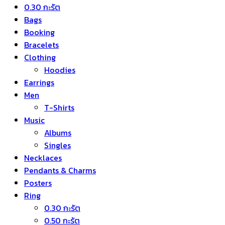
0.30 กะรัต
Bags
Booking
Bracelets
Clothing
Hoodies
Earrings
Men
T-Shirts
Music
Albums
Singles
Necklaces
Pendants & Charms
Posters
Ring
0.30 กะรัต
0.50 กะรัต