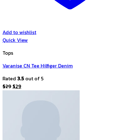
Add to wishlist
Quick View
Tops
Varanise CN Tee Hilfiger Denim
Rated
3.5
out of 5
Original
Current
$
29
$
29
price
price
was:
is:
$29.
$29.