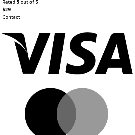
Rated
5
out of 5
$
29
Contact
V
M