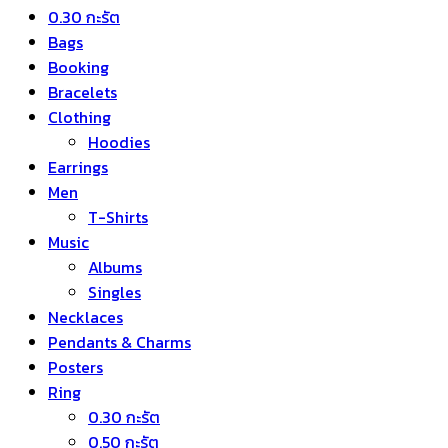
0.30 กะรัต
Bags
Booking
Bracelets
Clothing
Hoodies
Earrings
Men
T-Shirts
Music
Albums
Singles
Necklaces
Pendants & Charms
Posters
Ring
0.30 กะรัต
0.50 กะรัต