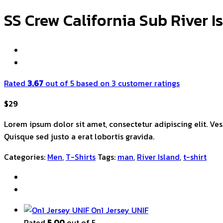
SS Crew California Sub River I
Rated
3.67
out of 5 based on
3
customer ratings
$
29
Lorem ipsum dolor sit amet, consectetur adipiscing elit. Ves
Quisque sed justo a erat lobortis gravida.
Categories:
Men
,
T-Shirts
Tags:
man
,
River Island
,
t-shirt
On1 Jersey UNIF
Rated
5.00
out of 5