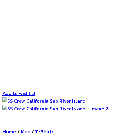
Add to wishlist
Home
/
Men
/
T-Shirts