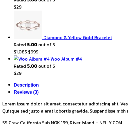
$
29
Diamond & Yellow Gold Bracelet
Rated
5.00
out of 5
Original
Current
$
1,085
$
999
price
price
Woo Album #4
was:
is:
Rated
5.00
out of 5
$1,085.
$999.
$
29
Description
Reviews (3)
Lorem ipsum dolor sit amet, consectetur adipiscing elit. Ves
Quisque sed justo a erat lobortis gravida. Suspendisse nibh n
SS Crew California Sub NOK 199, River Island – NELLY.COM