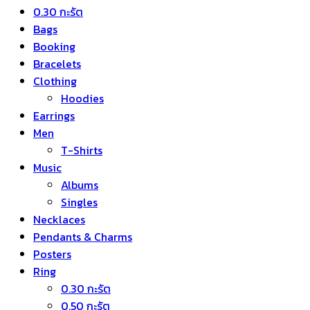
0.30 กะรัต
Bags
Booking
Bracelets
Clothing
Hoodies
Earrings
Men
T-Shirts
Music
Albums
Singles
Necklaces
Pendants & Charms
Posters
Ring
0.30 กะรัต
0.50 กะรัต