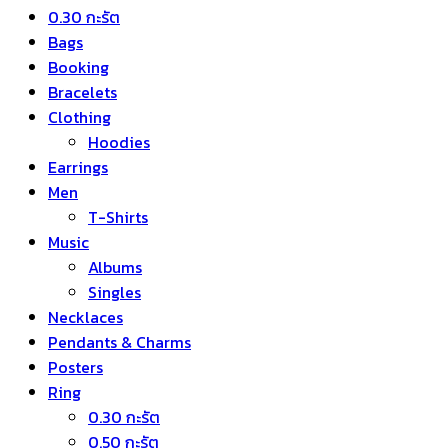
0.30 กะรัต
Bags
Booking
Bracelets
Clothing
Hoodies
Earrings
Men
T-Shirts
Music
Albums
Singles
Necklaces
Pendants & Charms
Posters
Ring
0.30 กะรัต
0.50 กะรัต