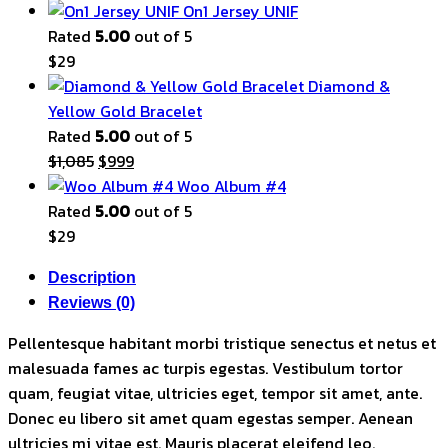
On1 Jersey UNIF
Rated
5.00
out of 5
$
29
Diamond &
Yellow Gold Bracelet
Rated
5.00
out of 5
Original
Current
$
1,085
$
999
price
price
Woo Album #4
was:
is:
Rated
5.00
out of 5
$1,085.
$999.
$
29
Description
Reviews (0)
Pellentesque habitant morbi tristique senectus et netus et
malesuada fames ac turpis egestas. Vestibulum tortor
quam, feugiat vitae, ultricies eget, tempor sit amet, ante.
Donec eu libero sit amet quam egestas semper. Aenean
ultricies mi vitae est. Mauris placerat eleifend leo.