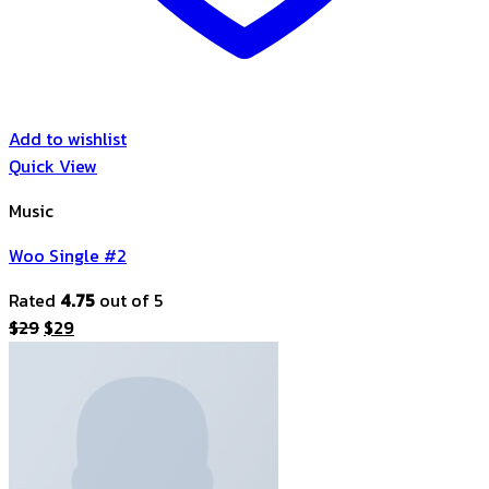
Add to wishlist
Quick View
Music
Woo Single #2
Rated
4.75
out of 5
Original
Current
$
29
$
29
price
price
was:
is:
$29.
$29.