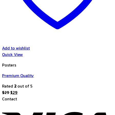
Add to wishlist
Quick View
Posters
Premium Quality
Rated
2
out of 5
Original
Current
$
29
$
29
price
price
Contact
was:
is:
V
$29.
$29.