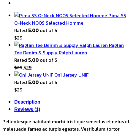
Pima SS
O-Neck NOOS Selected Homme
Rated
5.00
out of 5
$
29
Raglan
Tee Denim & Supply Ralph Lauren
Rated
5.00
out of 5
Original
Current
$
29
$
29
price
price
On1 Jersey UNIF
was:
is:
Rated
5.00
out of 5
$29.
$29.
$
29
Description
Reviews (1)
Pellentesque habitant morbi tristique senectus et netus et
malesuada fames ac turpis egestas. Vestibulum tortor