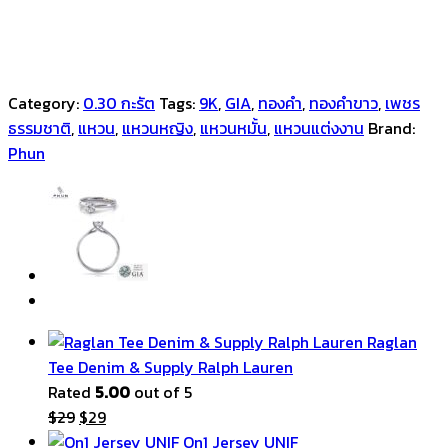
Category:
0.30 กะรัต
Tags:
9K
,
GIA
,
ทองคำ
,
ทองคำขาว
,
เพชร
ธรรมชาติ
,
แหวน
,
แหวนหญิง
,
แหวนหมั้น
,
แหวนแต่งงาน
Brand:
Phun
Raglan
Tee Denim & Supply Ralph Lauren
Rated
5.00
out of 5
Original
Current
$
29
$
29
price
price
On1 Jersey UNIF