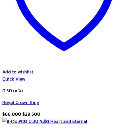
Add to wishlist
Quick View
0.30 กะรัต
Royal Crown Ring
Original
Current
$
66,000
$
29,500
price
price