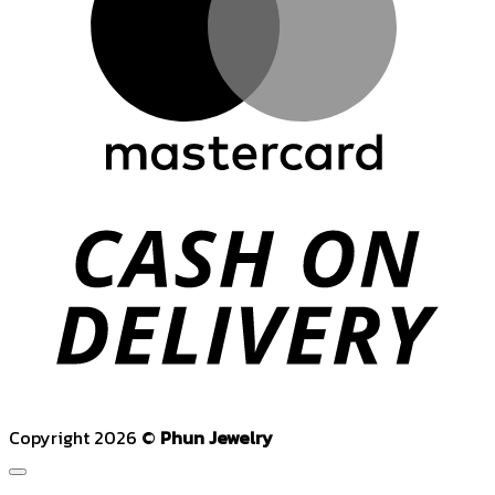
C
D
Copyright 2026 ©
Phun Jewelry