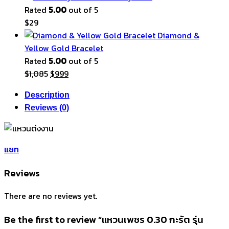
was:
is:
Rated
5.00
out of 5
$29.
$29.
$
29
Diamond &
Yellow Gold Bracelet
Rated
5.00
out of 5
Original
Current
$
1,085
$
999
price
price
Description
was:
is:
Reviews (0)
$1,085.
$999.
แชท
Reviews
There are no reviews yet.
Be the first to review “แหวนเพชร 0.30 กะรัต รุ่น