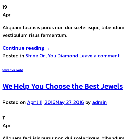
19
Apr
Aliquam facilisis purus non dui scelerisque, bibendum
vestibulum risus fermentum.
Continue reading
→
Posted in
Shine On, You Diamond
Leave a comment
Silver vs Gold
We Help You Choose the Best Jewels
Posted on
April 11, 2016
May 27, 2016
by
admin
11
Apr
Aliquam facilisis purus non dui scelerisque, bibendum