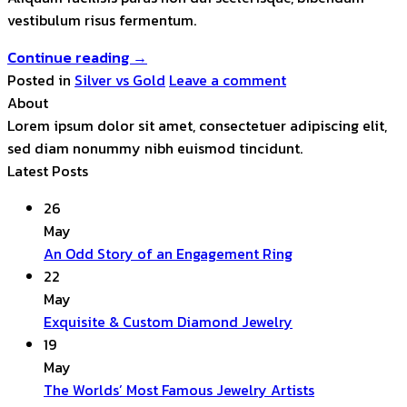
vestibulum risus fermentum.
Continue reading
→
Posted in
Silver vs Gold
Leave a comment
About
Lorem ipsum dolor sit amet, consectetuer adipiscing elit,
sed diam nonummy nibh euismod tincidunt.
Latest Posts
26
May
No
An Odd Story of an Engagement Ring
Comments
22
on
May
An
No
Exquisite & Custom Diamond Jewelry
Odd
Comments
19
Story
on
May
of
Exquisite
No
The Worlds’ Most Famous Jewelry Artists