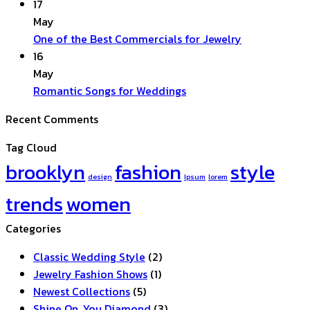
an
&
Comments
17
Engagement
Custom
on
May
Ring
Diamond
The
No
One of the Best Commercials for Jewelry
Jewelry
Worlds’
Comments
16
Most
on
May
Famous
One
No
Romantic Songs for Weddings
Jewelry
of
Comments
Recent Comments
on
Artists
the
Romantic
Best
Tag Cloud
Songs
Commercials
brooklyn
fashion
style
for
for
design
Ipsum
lorem
Weddings
Jewelry
trends
women
Categories
Classic Wedding Style
(2)
Jewelry Fashion Shows
(1)
Newest Collections
(5)
Shine On, You Diamond
(3)