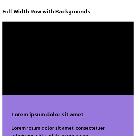
Full Width Row with Backgrounds
Lorem ipsum dolor sit amet
Lorem ipsum dolor sit amet, consectetuer
adipiscing elit, sed diam nonummyLorem ipsum
dolor sit amet, consectetuer adipiscing elit, sed
diam nonummy
Lorem ipsum dolor sit amet
Lorem ipsum dolor sit amet, consectetuer
adipiscing elit, sed diam nonummy