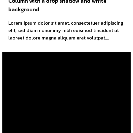
Column with a drop shadow and white
background
Lorem ipsum dolor sit amet, consectetuer adipiscing
elit, sed diam nonummy nibh euismod tincidunt ut
laoreet dolore magna aliquam erat volutpat….
Column with a drop shadow and white
background
Lorem ipsum dolor sit amet, consectetuer adipiscing elit,
sed diam nonummy nibh euismod tincidunt ut laoreet
dolore magna aliquam erat volutpat….
Column with a drop shadow and white
background